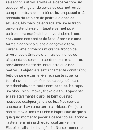
se escondia atrás, afastei-a e deparei com um
espaço retangular de cerca de dez metros de
comprimento, sob uma tênue luz crepuscular. A
abóbada do teto era de pedra e o chão de
azulejos. No meio, da entrada até um estrado
baixo, estendia-se um tapete vermelho. A
poltrona era esplêndida, um verdadeiro trono
real, como nos contos de fada. Sobre ele uma
forma gigantesca quase alcançava o teto.
Pareceu-me primeiro um grande tronco de
árvore: seu diâmetro era mais ou menos de
cinquenta ou sessenta centímetros e sua altura
aproximadamente de uns quatro ou cinco
metros. O objeto era estranhamente construído:
feito de pele e carne viva, sua parte superior
terminava numa espécie de cabeça cônica e
arredondada, sem rosto nem cabelos. No topo,
um olho único, imóvel, fitava o alto. O aposento
era relativamente claro, se bem que não
houvesse qualquer janela ou luz. Mas sobre a
cabeça brilhava uma certa claridade. O objeto
não se movia, mas eu tinha a impressão de que a
qualquer momento poderia descer do seu trono e
rastejar em minha direção, qual um verme.
Fiquei paralisado de angústia. Nesse momento