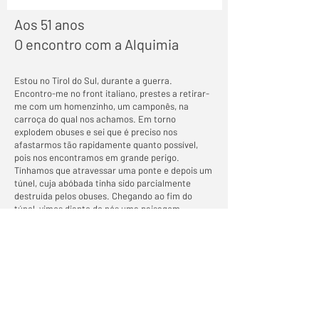
Aos 51 anos
O encontro com a Alquimia
Estou no Tirol do Sul, durante a guerra.
Encontro-me no front italiano, prestes a retirar-
me com um homenzinho, um camponês, na
carroça do qual nos achamos. Em torno
explodem obuses e sei que é preciso nos
afastarmos tão rapidamente quanto possível,
pois nos encontramos em grande perigo.
Tínhamos que atravessar uma ponte e depois um
túnel, cuja abóbada tinha sido parcialmente
destruída pelos obuses. Chegando ao fim do
túnel, vimos diante de nós uma paisagem
ensolarada: reconheci a região de Verona. Mais
abaixo estava a cidade iluminada pelo sol. Senti-
me aliviado enquanto nos dirigimos para a
planície lombarda, verdejante e florida. A estrada
serpenteava através de belas paisagens
primaveris e admiramos arrozais, olivais e
vinhedos. De repente, avistei, interceptando a
estrada, um edifício grande, uma casa senhorial