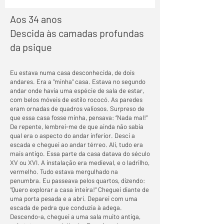
Aos 34 anos
Descida às camadas profundas
da psique
Eu estava numa casa desconhecida, de dois
andares. Era a "minha" casa. Estava no segundo
andar onde havia uma espécie de sala de estar,
com belos móveis de estilo rococó. As paredes
eram ornadas de quadros valiosos. Surpreso de
que essa casa fosse minha, pensava: “Nada mal!”
De repente, lembrei-me de que ainda não sabia
qual era o aspecto do andar inferior. Desci a
escada e cheguei ao andar térreo. Ali, tudo era
mais antigo. Essa parte da casa datava do século
XV ou XVI. A instalação era medieval, e o ladrilho,
vermelho. Tudo estava mergulhado na
penumbra. Eu passeava pelos quartos, dizendo:
"Quero explorar a casa inteira!" Cheguei diante de
uma porta pesada e a abri. Deparei com uma
escada de pedra que conduzia à adega.
Descendo-a, cheguei a uma sala muito antiga,