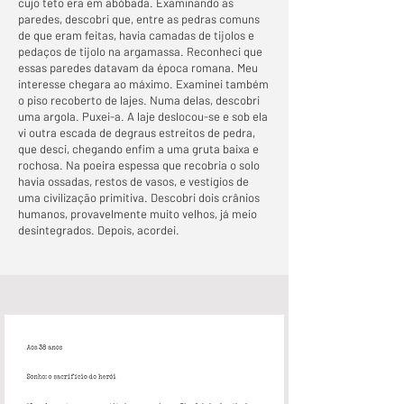
cujo teto era em abóbada. Examinando as
paredes, descobri que, entre as pedras comuns
de que eram feitas, havia camadas de tijolos e
pedaços de tijolo na argamassa. Reconheci que
essas paredes datavam da época romana. Meu
interesse chegara ao máximo. Examinei também
o piso recoberto de lajes. Numa delas, descobri
uma argola. Puxei-a. A laje deslocou-se e sob ela
vi outra escada de degraus estreitos de pedra,
que desci, chegando enfim a uma gruta baixa e
rochosa. Na poeira espessa que recobria o solo
havia ossadas, restos de vasos, e vestígios de
uma civilização primitiva. Descobri dois crânios
humanos, provavelmente muito velhos, já meio
desintegrados. Depois, acordei.